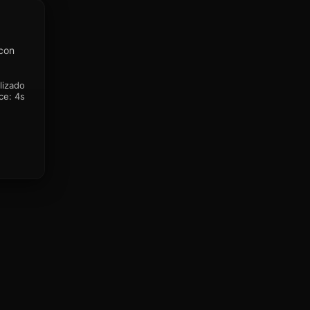
 con
lizado
ce:
4s