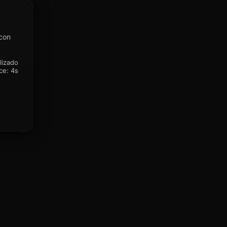
 con
lizado
ce:
4s